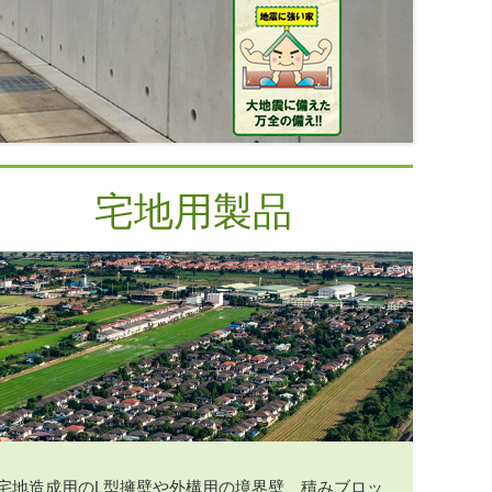
宅地用製品
宅地造成用のL型擁壁や外構用の境界壁、積みブロッ