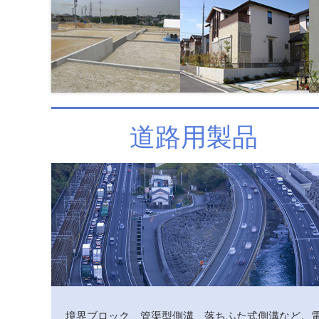
道路用製品
境界ブロック、管渠型側溝、落ちふた式側溝など。